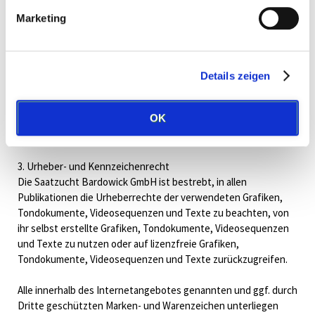
Marketing
Saatzucht Bardowick GmbH eingerichteten Gästebücher,
Diskussionsforen und Mailinglisten. Für illegale, fehlerhafte
oder unvollständige Inhalte und insbesondere für Schäden, die
aus der Nutzung oder Nichtnutzung solcherart dargebotener
Details zeigen
Informationen entstehen, haftet allein der Anbieter der Seite,
auf welche verwiesen wurde, nicht derjenige, der über Links
OK
auf die jeweilige Veröffentlichung lediglich verweist.
3. Urheber- und Kennzeichenrecht
Die Saatzucht Bardowick GmbH ist bestrebt, in allen
Publikationen die Urheberrechte der verwendeten Grafiken,
Tondokumente, Videosequenzen und Texte zu beachten, von
ihr selbst erstellte Grafiken, Tondokumente, Videosequenzen
und Texte zu nutzen oder auf lizenzfreie Grafiken,
Tondokumente, Videosequenzen und Texte zurückzugreifen.
Alle innerhalb des Internetangebotes genannten und ggf. durch
Dritte geschützten Marken- und Warenzeichen unterliegen