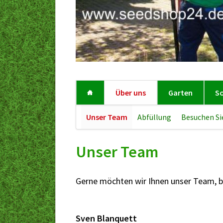
Über uns
Garten
S
Navigation
Unser Team
Abfüllung
Besuchen Si
überspringen
Unser Team
Gerne möchten wir Ihnen unser Team, b
Sven Blanquett